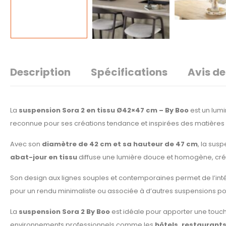
Description
Spécifications
Avis de
La
suspension Sora 2 en tissu Ø42×47 cm – By Boo
est un lum
reconnue pour ses créations tendance et inspirées des matières 
Avec son
diamètre de 42 cm et sa hauteur de 47 cm
, la sus
abat-jour en tissu
diffuse une lumière douce et homogène, cré
Son design aux lignes souples et contemporaines permet de l’inté
pour un rendu minimaliste ou associée à d’autres suspensions pou
La
suspension Sora 2 By Boo
est idéale pour apporter une touch
environnements professionnels comme les
hôtels, restaurant