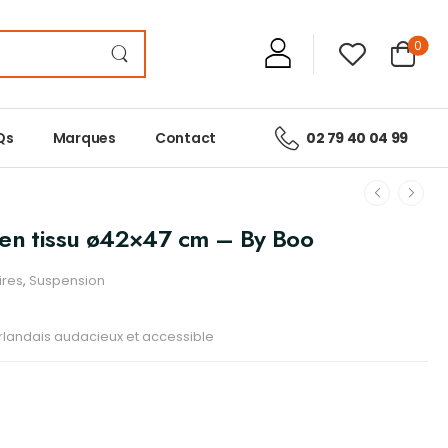
0
Qs
Marques
Contact
02 79 40 04 99
 en tissu ø42×47 cm – By Boo
ires
,
Suspension
rlandais audacieux et accessible