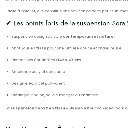
Facile à installer, elle constitue une solution parfaite pour sublimer
✔ Les points forts de la suspension Sora 
Suspension design au style
contemporain et naturel
Abat-jour en
tissu
pour une lumière douce et chaleureuse
Dimensions équilibrées
Ø42 x 47 cm
Ambiance cosy et apaisante
Design élégant et polyvalent
Idéale pour salon, salle à manger ou chambre
La
suspension Sora 2 en tissu – By Boo
est le choix idéal pour