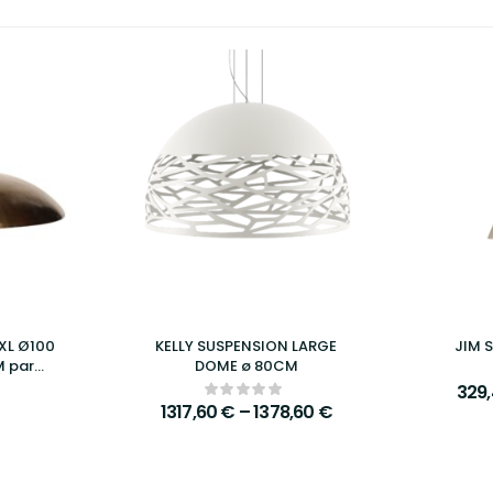
XL Ø100
KELLY SUSPENSION LARGE
JIM 
M par
DOME ø 80CM
329
1317,60
€
–
1378,60
€