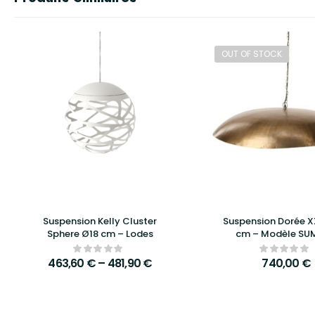
OUT OF STOCK
Suspension Kelly Cluster
Suspension Dorée X
Sphere Ø18 cm – Lodes
cm – Modèle SU
ATHEZZA
463,60
€
–
481,90
€
740,00
€