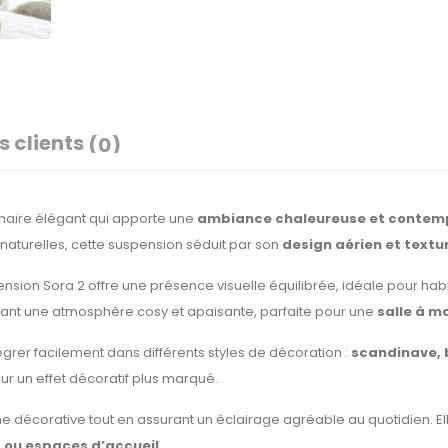
s clients
(0)
inaire élégant qui apporte une
ambiance chaleureuse et contem
naturelles, cette suspension séduit par son
design aérien et textu
pension Sora 2 offre une présence visuelle équilibrée, idéale pour ha
ant une atmosphère cosy et apaisante, parfaite pour une
salle à m
grer facilement dans différents styles de décoration :
scandinave, 
r un effet décoratif plus marqué.
e décorative tout en assurant un éclairage agréable au quotidien. El
s ou espaces d’accueil
.