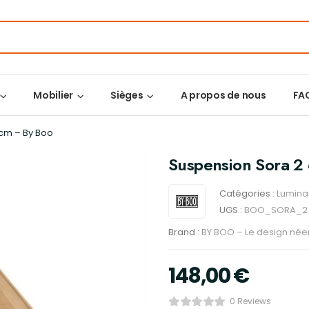
Mobilier
Sièges
A propos de nous
FA
 cm – By Boo
Suspension Sora 2
Catégories :
Lumina
UGS :
BOO_SORA_2
Brand :
BY BOO – Le design née
148,00
€
0 Reviews