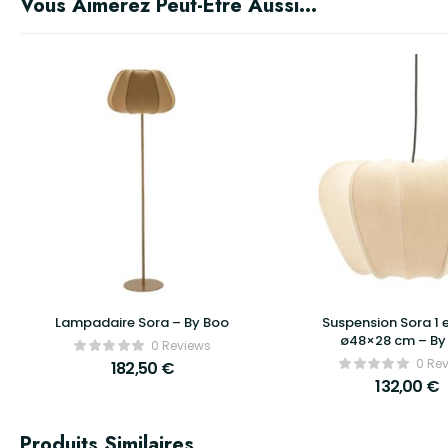
Vous Aimerez Peut-Être Aussi…
Lampadaire Sora – By Boo
Suspension Sora 1 e
ø48×28 cm – By
0 Reviews
0 Re
182,50
€
132,00
€
Produits Similaires