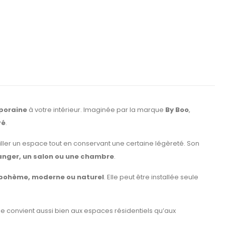
poraine
à votre intérieur. Imaginée par la marque
By Boo
,
ré
.
biller un espace tout en conservant une certaine légèreté. Son
anger, un salon ou une chambre
.
bohème, moderne ou naturel
. Elle peut être installée seule
le convient aussi bien aux espaces résidentiels qu’aux