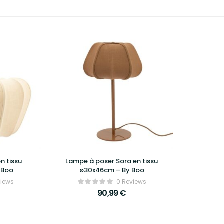
n tissu
Lampe à poser Sora en tissu
 Boo
ø30x46cm – By Boo
views
0 Reviews
90,99
€