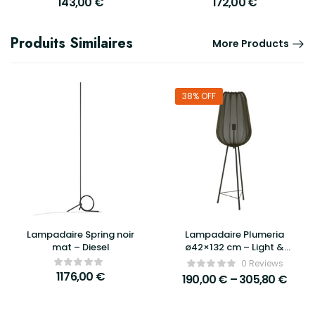
143,00
€
172,00
€
Produits Similaires
More Products
38% OFF
Lampadaire Spring noir
Lampadaire Plumeria
mat – Diesel
ø42×132 cm – Light &
Living
0 Reviews
1176,00
€
190,00
€
–
305,80
€