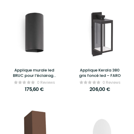
Applique murale led
Applique Kerala 380
BRUC pour l’éclairage
gris foncé led – FARO
extérieur – FARO
0 Reviews
0 Reviews
175,60
€
206,00
€