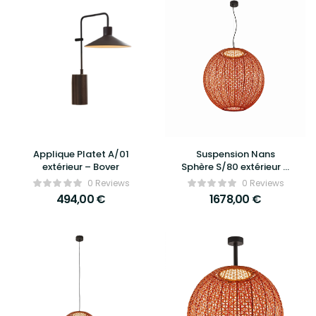
Applique Platet A/01
Suspension Nans
extérieur – Bover
Sphère S/80 extérieur –
Bover
0 Reviews
0 Reviews
494,00
€
1678,00
€