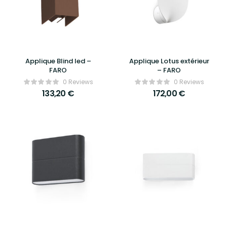
Applique Blind led –
Applique Lotus extérieur
FARO
– FARO
0 Reviews
0 Reviews
133,20
€
172,00
€