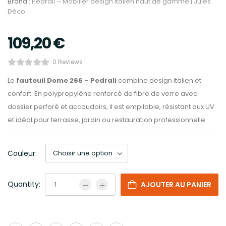
Brand :
Pedrali – Mobilier design italien haut de gamme | Jules
Déco
109,20
€
0 Reviews
Le
fauteuil Dome 266 – Pedrali
combine design italien et
confort. En polypropylène renforcé de fibre de verre avec
dossier perforé et accoudoirs, il est empilable, résistant aux UV
et idéal pour terrasse, jardin ou restauration professionnelle.
Couleur:
Quantity:
AJOUTER AU PANIER