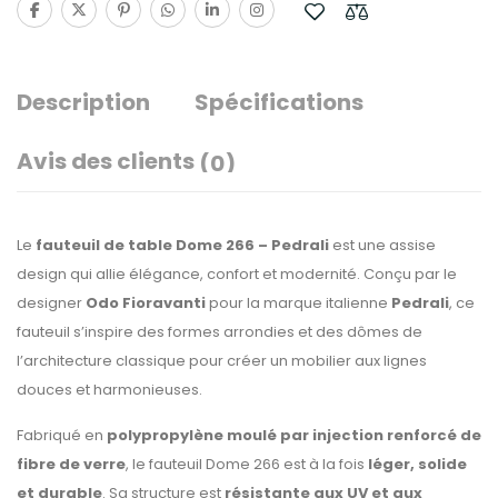
Description
Spécifications
Avis des clients
(0)
Le
fauteuil de table Dome 266 – Pedrali
est une assise
design qui allie élégance, confort et modernité. Conçu par le
designer
Odo Fioravanti
pour la marque italienne
Pedrali
, ce
fauteuil s’inspire des formes arrondies et des dômes de
l’architecture classique pour créer un mobilier aux lignes
douces et harmonieuses.
Fabriqué en
polypropylène moulé par injection renforcé de
fibre de verre
, le fauteuil Dome 266 est à la fois
léger, solide
et durable
. Sa structure est
résistante aux UV et aux