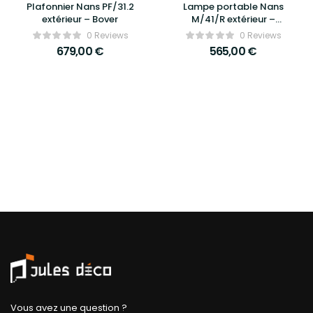
Plafonnier Nans PF/31.2
Lampe portable Nans
extérieur – Bover
M/41/R extérieur –
Bover
0 Reviews
0 Reviews
679,00
€
565,00
€
Vous avez une question ?