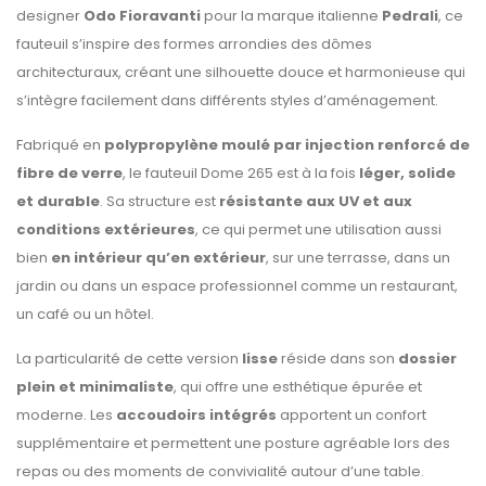
designer
Odo Fioravanti
pour la marque italienne
Pedrali
, ce
fauteuil s’inspire des formes arrondies des dômes
architecturaux, créant une silhouette douce et harmonieuse qui
s’intègre facilement dans différents styles d’aménagement.
Fabriqué en
polypropylène moulé par injection renforcé de
fibre de verre
, le fauteuil Dome 265 est à la fois
léger, solide
et durable
. Sa structure est
résistante aux UV et aux
conditions extérieures
, ce qui permet une utilisation aussi
bien
en intérieur qu’en extérieur
, sur une terrasse, dans un
jardin ou dans un espace professionnel comme un restaurant,
un café ou un hôtel.
La particularité de cette version
lisse
réside dans son
dossier
plein et minimaliste
, qui offre une esthétique épurée et
moderne. Les
accoudoirs intégrés
apportent un confort
supplémentaire et permettent une posture agréable lors des
repas ou des moments de convivialité autour d’une table.