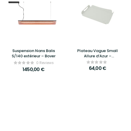
Suspension Nans Balis
Plateau Vague Small
S/140 extérieur – Bover
Allure d’Azur –
Élégance, raffinement
0 Reviews
et praticité au
64,00
€
1450,00
€
quotidien