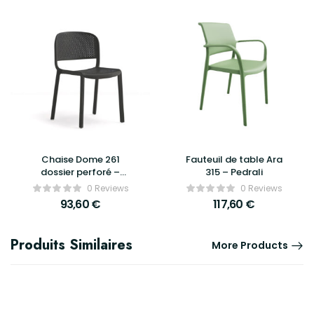
Chaise Dome 261
Fauteuil de table Ara
dossier perforé –
315 – Pedrali
Pedrali
0 Reviews
0 Reviews
93,60
€
117,60
€
Produits Similaires
More Products