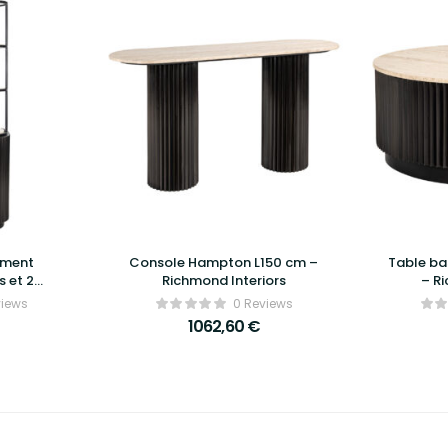
ement
Console Hampton L150 cm –
Table b
 et 2
Richmond Interiors
– Ri
Interiors
views
0 Reviews
1062,60
€