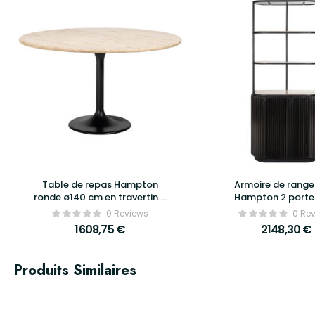
Table de repas Hampton
Armoire de rang
ronde ø140 cm en travertin –
Hampton 2 portes
Richmond Interiors
étagères – Richmond 
0 Reviews
0 Re
1608,75
€
2148,30
€
Produits Similaires