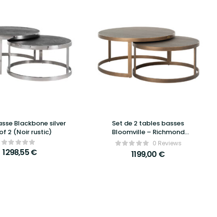
sse Blackbone silver
Set de 2 tables basses
of 2 (Noir rustic)
Bloomville – Richmond
Interiors
0 Reviews
1298,55
€
1199,00
€