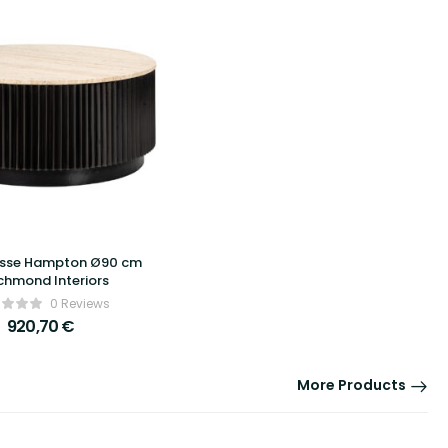
asse Hampton Ø90 cm
chmond Interiors
0 Reviews
920,70
€
More Products