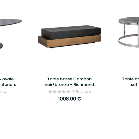
x ovale
Table basse Cambon
Table ba
nteriors
noir/bronze – Richmond
set 
Interiors
views
0 Reviews
1008,00
€