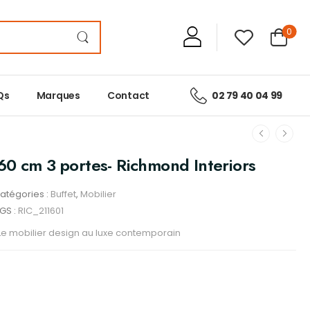
0
Qs
Marques
Contact
02 79 40 04 99
0 cm 3 portes- Richmond Interiors
atégories :
Buffet
,
Mobilier
GS :
RIC_211601
e mobilier design au luxe contemporain