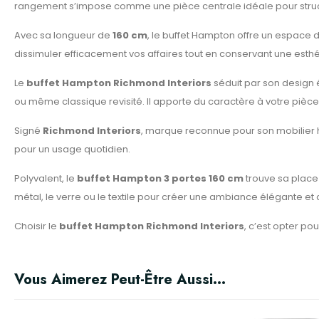
rangement s’impose comme une pièce centrale idéale pour struct
Avec sa longueur de
160 cm
, le buffet Hampton offre un espace 
dissimuler efficacement vos affaires tout en conservant une esth
Le
buffet Hampton Richmond Interiors
séduit par son design é
ou même classique revisité. Il apporte du caractère à votre pièce 
Signé
Richmond Interiors
, marque reconnue pour son mobilier hau
pour un usage quotidien.
Polyvalent, le
buffet Hampton 3 portes 160 cm
trouve sa place
métal, le verre ou le textile pour créer une ambiance élégante e
Choisir le
buffet Hampton Richmond Interiors
, c’est opter pou
Vous Aimerez Peut-Être Aussi…