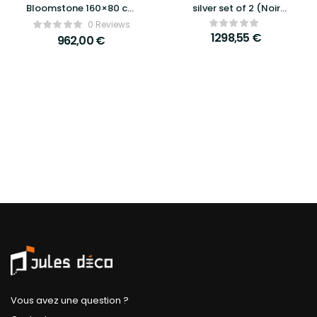
Bloomstone 160×80 cm
silver set of 2 (Noir
– Richmond Interiors
rustic)
0 Reviews
1298,55
€
962,00
€
Vous avez une question ?