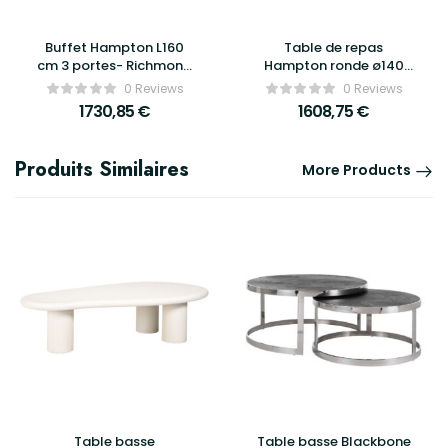
Buffet Hampton L160
Table de repas
cm 3 portes- Richmond
Hampton ronde ø140
Interiors
cm en travertin –
0 Reviews
0 Reviews
Richmond Interiors
1730,85
€
1608,75
€
Produits Similaires
More Products
Table basse
Table basse Blackbone