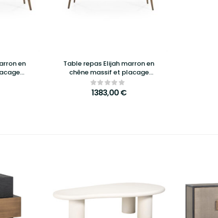
arron en
Table repas Elijah marron en
lacage
chêne massif et placage
ra –
chêne – Eleonora – 260x100cm
1383,00
€