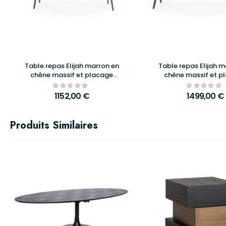
Table repas Elijah marron en
Table repas Elijah m
chêne massif et placage
chêne massif et p
chêne – Eleonora – 220x100cm
chêne – Eleono
300x100cm
1152,00
€
1499,00
€
Produits Similaires