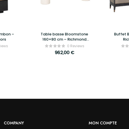
ambon –
Table basse Bloomstone
Buffet 
iors
160×80 cm – Richmond
Ric
Interiors
views
0 Reviews
962,00
€
COMPANY
MON COMPTE