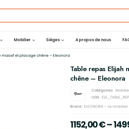
Mobilier
Sièges
A propos de nous
FA
ne massif et placage chêne – Eleonora
Table repas Elijah 
chêne – Eleonora
Catégories :
Mobilie
UGS :
ELE_TABLE_RE
Brand :
ELEONORA – Le mobilier 
1152,00
€
–
149