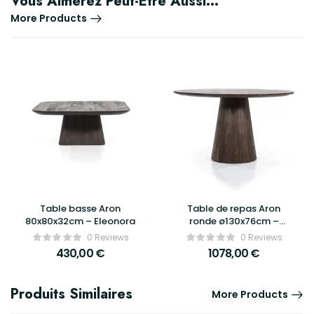
Vous Aimerez Peut-Être Aussi…
More Products
Table basse Aron
Table de repas Aron
80x80x32cm – Eleonora
ronde ø130x76cm –
Eleonora
0 Reviews
0 Reviews
430,00
€
1078,00
€
Produits Similaires
More Products