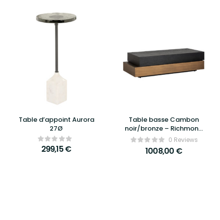
Table d’appoint Aurora
Table basse Cambon
27Ø
noir/bronze – Richmond
Interiors
0 Reviews
299,15
€
1008,00
€