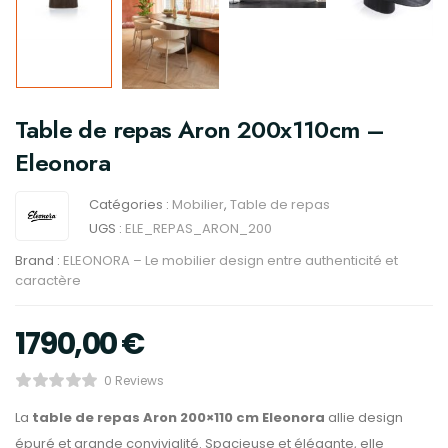
Table de repas Aron 200x110cm –
Eleonora
Catégories :
Mobilier
,
Table de repas
UGS :
ELE_REPAS_ARON_200
Brand :
ELEONORA – Le mobilier design entre authenticité et
caractère
1790,00
€
0 Reviews
La
table de repas Aron 200×110 cm Eleonora
allie design
épuré et grande convivialité. Spacieuse et élégante, elle