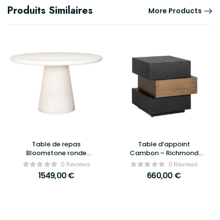
Produits Similaires
More Products
Table de repas
Table d’appoint
Bloomstone ronde
Cambon – Richmond
Ø130cm blanche –
Interiors
0 Reviews
0 Reviews
Richmond Interiors
1549,00
€
660,00
€