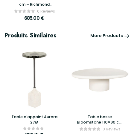
cm – Richmond
Interiors
0 Reviews
685,00
€
Produits Similaires
More Products
Table d’appoint Aurora
Table basse
27Ø
Bloomstone 110×90 cm
– Richmond Interiors
0 Reviews