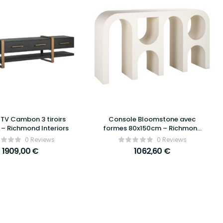
TV Cambon 3 tiroirs
Console Bloomstone avec
– Richmond Interiors
formes 80x150cm – Richmond
Interiors
0 Reviews
0 Reviews
1909,00
€
1062,60
€