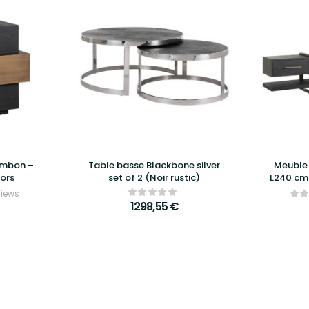
ambon –
Table basse Blackbone silver
Meuble 
iors
set of 2 (Noir rustic)
L240 cm 
views
1298,55
€