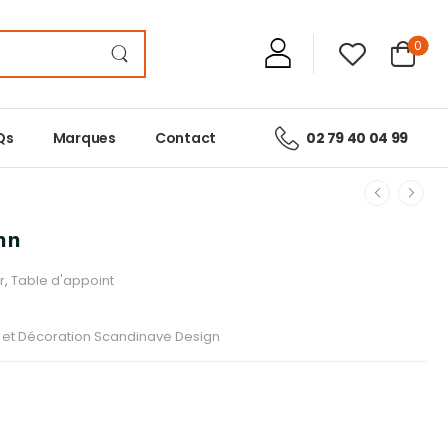
0
Qs
Marques
Contact
02 79 40 04 99
nn
r
,
Table d'appoint
r et Décoration Scandinave Design