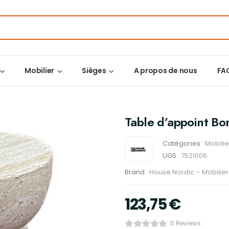
Mobilier
Sièges
A propos de nous
FA
Table d’appoint Bo
Catégories :
Mobilie
UGS :
7521006
Brand :
House Nordic – Mobilie
123,75
€
0 Reviews