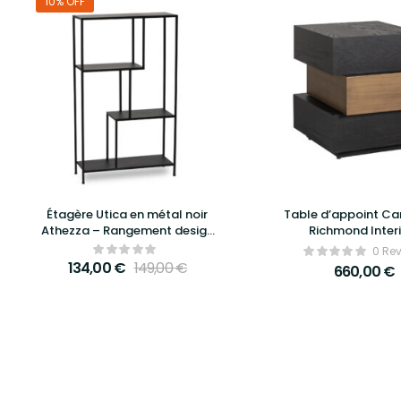
10% OFF
Étagère Utica en métal noir
Table d’appoint C
Athezza – Rangement design
Richmond Inter
et industriel pour un intérieur
0 Re
moderne
134,00
€
149,00
€
660,00
€