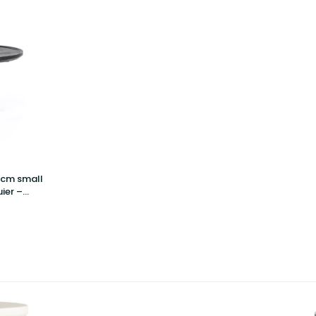
6cm small
ier –
ir