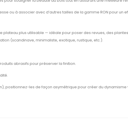
és pour souligner la beauté du bois tout en assurant une meilleure r
esse ou à associer avec d’autres tailles de la gamme RON pour un e
 plateau plus utilisable — idéale pour poser des revues, des plantes,
ion (scandinave, minimaliste, exotique, rustique, etc.).
duits abrasifs pour préserver la finition.
dité.
), positionnez-les de façon asymétrique pour créer du dynamisme v