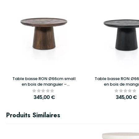
Table basse RON Ø66cm small
Table basse RON Ø6
en bois de manguier –
en bois de mangu
Eleonora – Marron
Eleonora – No
345,00
€
345,00
€
Produits Similaires