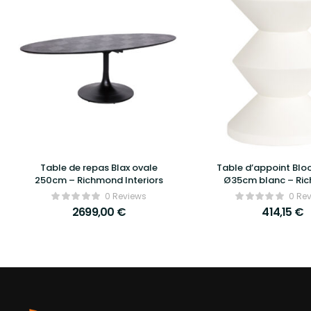
Table de repas Blax ovale
Table d’appoint Bl
250cm – Richmond Interiors
Ø35cm blanc – Ri
Interiors
0 Reviews
0 Re
2699,00
€
414,15
€