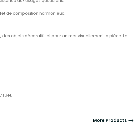
ésistance aux usages quotidiens.
ffet de composition harmonieux.
 des objets décoratifs et pour animer visuellement la pièce. Le
isuel.
More Products