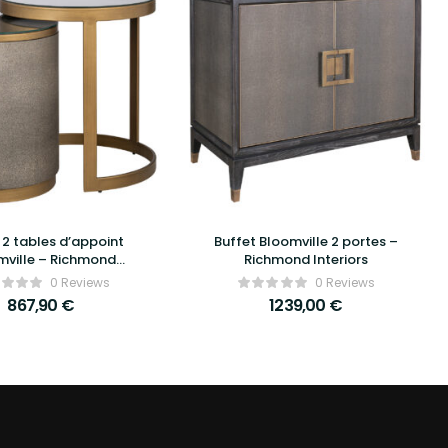
 2 tables d’appoint
Buffet Bloomville 2 portes –
mville – Richmond
Richmond Interiors
Interiors
0 Reviews
0 Reviews
867,90
€
1239,00
€