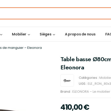
Mobilier
Sièges
A propos de nous
FA
s de manguier – Eleonora
Table basse Ø80cm
Eleonora
Catégories :
Mobilie
UGS :
ELE_RON_80x
Brand :
ELEONORA – Le mobilier 
410,00
€