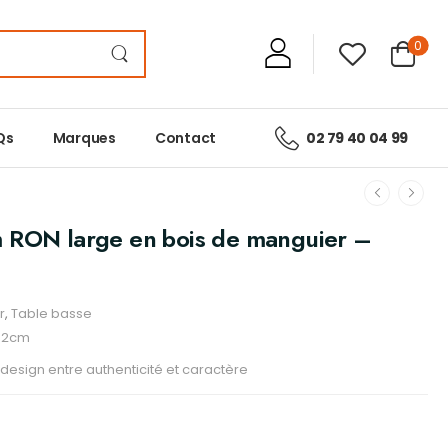
0
Qs
Marques
Contact
02 79 40 04 99
 RON large en bois de manguier –
r
,
Table basse
32cm
design entre authenticité et caractère