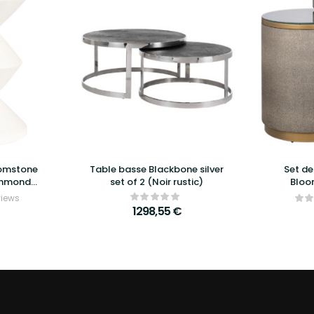
oomstone
Table basse Blackbone silver
Set de
chmond
set of 2 (Noir rustic)
Bloo
views
1298,55
€