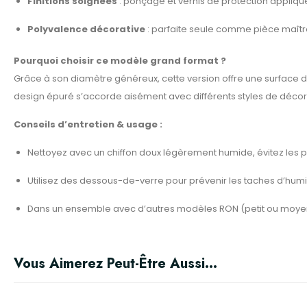
Finitions soignées
: ponçage et vernis de protection appliqu
Polyvalence décorative
: parfaite seule comme pièce maîtr
Pourquoi choisir ce modèle grand format ?
Grâce à son diamètre généreux, cette version offre une surface de
design épuré s’accorde aisément avec différents styles de décorat
Conseils d’entretien & usage :
Nettoyez avec un chiffon doux légèrement humide, évitez les pro
Utilisez des dessous-de-verre pour prévenir les taches d’humi
Dans un ensemble avec d’autres modèles RON (petit ou moyen
Vous Aimerez Peut-Être Aussi…