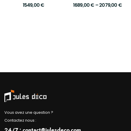
Richmond Interiors
Interiors
1549,00
€
1689,00
€
–
2079,00
€
Vous avez une question ?
Contactez nous :
24/7 : contact@julesdeco.com