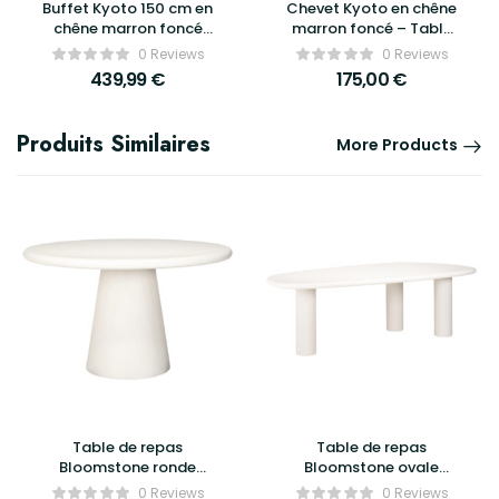
Buffet Kyoto 150 cm en
Chevet Kyoto en chêne
chêne marron foncé
marron foncé – Table
House Nordic – 3 tiroirs,
de nuit 1 tiroir House
0 Reviews
0 Reviews
2 portes, design
Nordic
439,99
€
175,00
€
scandinave avec pieds
en métal noir
Produits Similaires
More Products
Table de repas
Table de repas
Bloomstone ronde
Bloomstone ovale
Ø130cm blanche –
blanche – Richmond
0 Reviews
0 Reviews