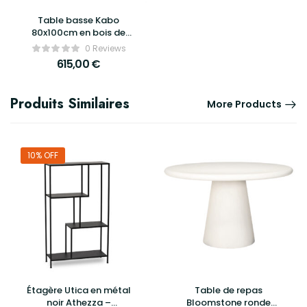
Table basse Kabo
80x100cm en bois de
manguier – By Boo
0 Reviews
615,00
€
Produits Similaires
More Products
10% OFF
Étagère Utica en métal
Table de repas
noir Athezza –
Bloomstone ronde