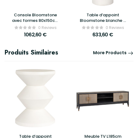
Console Bloomstone
Table d’appoint
avec formes 80x150cm
Bloomstone blanche –
– Richmond Interiors
Richmond Interiors
0 Reviews
0 Reviews
1062,60
€
633,60
€
Produits Similaires
More Products
Table d’appoint
Meuble TV L185cm