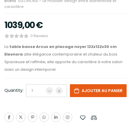
Brand :
ELEONORA – Le mobilier design entre authenticité et
caractère
1039,00
€
0 Reviews
La
table basse Arcus en placage noyer 122x122x30 cm
Eleonora
allie élégance contemporaine et chaleur du bois.
Spacieuse et raffinée, elle apporte du caractère à votre salon
avec un design intemporel.
Quantity:
AJOUTER AU PANIER