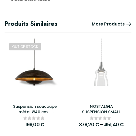
Produits Similaires
More Products
OUT OF STOCK
Suspension soucoupe
NOSTALGIA
métal Ø40 cm –
SUSPENSION SMALL
Luminaire design
moderne ATHEZZA –
199,00
€
378,20
€
–
451,40
€
Plafonnier élégant pour
salon, salle à manger,