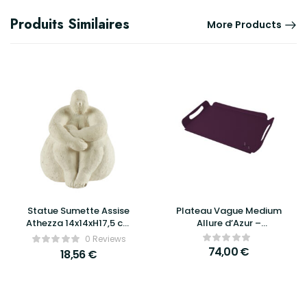
Produits Similaires
More Products
Statue Sumette Assise
Plateau Vague Medium
Athezza 14x14xH17,5 cm
Allure d’Azur –
– Sculpture décorative
Élégance, praticité et
0 Reviews
moderne et raffinée
design raffiné
74,00
€
18,56
€