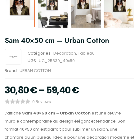
Sam 40×50 cm – Urban Cotton
Catégories :
Décoration
,
Tableau
UGS :
UC_25339_40x50
Brand :
URBAN COTTON
30,80
€
–
59,40
€
0 Reviews
L’affiche
Sam 40×50 cm – Urban Cotton
est une œuvre
murale contemporaine au design élégant et tendance. Son
format 40×50 cm est parfait pour sublimer un salon, une
chambre ou un bureau. Idéale pour une décoration moderne et