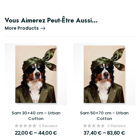
Vous Aimerez Peut-Être Aussi…
More Products
Sam 30×40 cm – Urban
Sam 50×70 cm – Urban
Cotton
Cotton
0 Reviews
0 Reviews
22,00
€
–
44,00
€
37,40
€
–
83,60
€