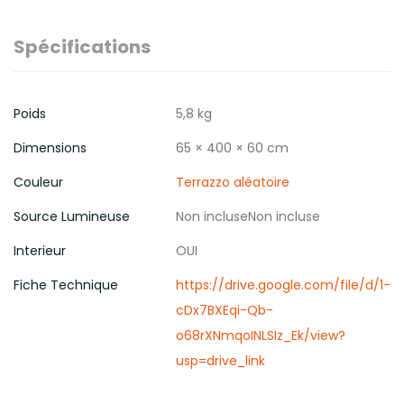
Spécifications
Poids
5,8 kg
Dimensions
65 × 400 × 60 cm
Couleur
Terrazzo aléatoire
Source Lumineuse
Non incluseNon incluse
Interieur
OUI
Fiche Technique
https://drive.google.com/file/d/1-
cDx7BXEqi-Qb-
o68rXNmqoINLSIz_Ek/view?
usp=drive_link