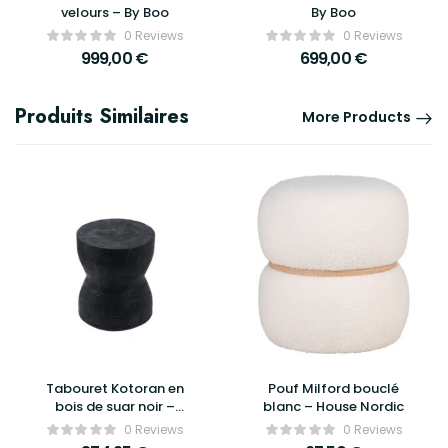
velours – By Boo
By Boo
0 Reviews
0 Reviews
999,00
€
699,00
€
Produits Similaires
More Products
Tabouret Kotoran en
Pouf Milford bouclé
bois de suar noir –
blanc – House Nordic
Bazar Bizar
0 Reviews
0 Reviews