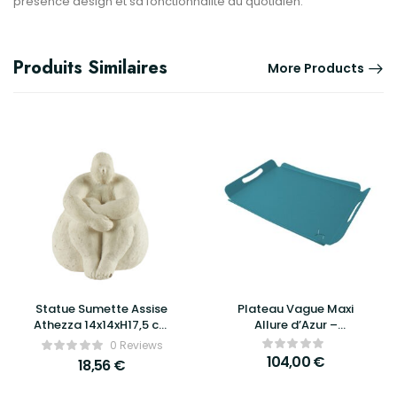
présence design et sa fonctionnalité au quotidien.
Produits Similaires
More Products
Statue Sumette Assise
Plateau Vague Maxi
Athezza 14x14xH17,5 cm
Allure d’Azur –
– Sculpture décorative
Élégance, praticité et
0 Reviews
moderne et raffinée
design raffiné
104,00
€
18,56
€