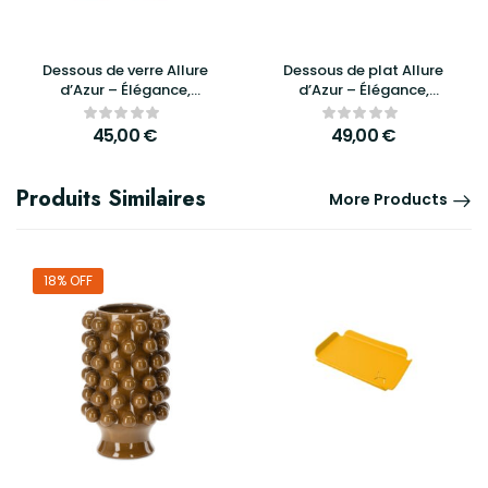
Dessous de verre Allure
Dessous de plat Allure
d’Azur – Élégance,
d’Azur – Élégance,
protection et design
protection et design
raffiné pour vos tables
raffiné pour vos repas –
45,00
€
49,00
€
Galet
Produits Similaires
More Products
18% OFF