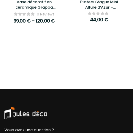
Vase décoratif en
Plateau Vague Mini
céramique Grappa
Allure d’Azur –
ø24,5 cm – Athezza
Élégance, raffinement
0 Reviews
et praticité compacte
44,00
€
99,00
€
–
120,00
€
Vous avez une question ?