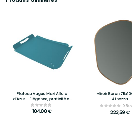
Plateau Vague Maxi Allure
Miroir Baron 75x1
d’Azur – Élégance, praticité et
Athezza
design raffiné
0 Re
104,00
€
223,59
€