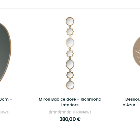
00cm –
Miroir Babice doré – Richmond
Dessou
Interiors
d’Azur –
et des
views
0 Reviews
380,00
€