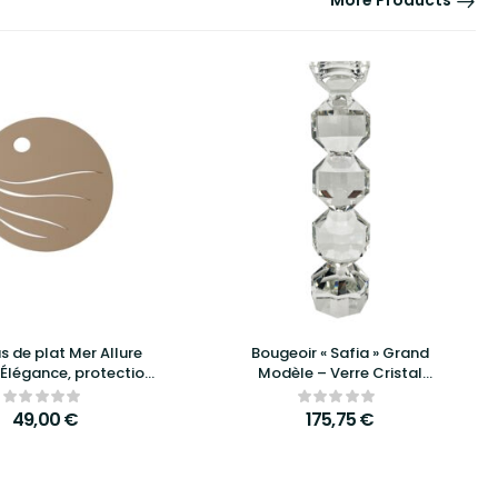
More Products
s de plat Mer Allure
Bougeoir « Safia » Grand
 Élégance, protection
Modèle – Verre Cristal
ign raffiné pour vos
Transparent | Richmond
tables
Interiors
49,00
€
175,75
€