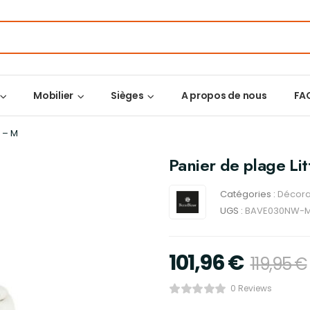
Mobilier
Sièges
A propos de nous
FA
l – M
Panier de plage Li
Catégories :
Décora
UGS :
BAVE030NW-
101,96
€
119,95
€
0 Reviews