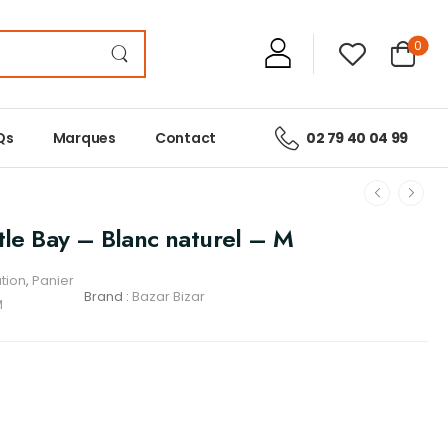
0
Qs
Marques
Contact
02 79 40 04 99
ttle Bay – Blanc naturel – M
tion
,
Panier
Brand :
Bazar Bizar
M