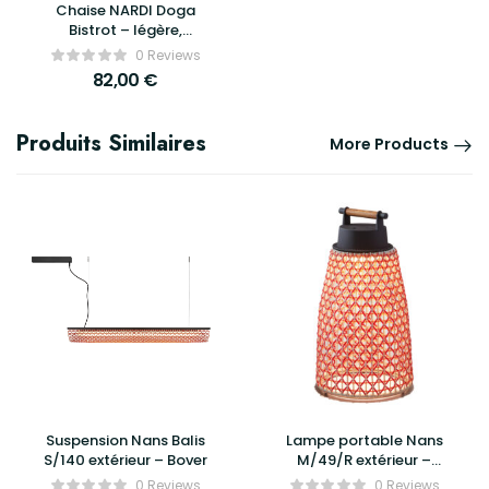
Chaise NARDI Doga
Bistrot – légère,
empilable et conçue
0 Reviews
pour un usage extérieur
82,00
€
intensif
Produits Similaires
More Products
Suspension Nans Balis
Lampe portable Nans
S/140 extérieur – Bover
M/49/R extérieur –
Bover
0 Reviews
0 Reviews