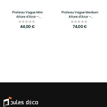
Plateau Vague Mini
Plateau Vague Medium
Allure d’Azur –
Allure d’Azur –
Élégance, raffinement
Élégance, praticité et
et praticité compacte
design raffiné
44,00
€
74,00
€