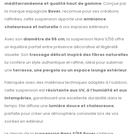
méditerranéenne et qualité haut de gamme
. Conçue par
la marque espagnole
Bover
, reconnue pour ses créations
raffinées, cette suspension apporte une
ambiance
chaleureuse et naturelle
à vos espaces extérieurs.
Avec son
diamètre de 55 cm
, la suspension Nans S/55 offre
un équilibre parfait entre présence décorative et légèreté
visuelle. Son
tressage délicat inspiré des fibres naturelles
lui confère un style authentique et raffiné, idéal pour sublimer
une
terrasse, une pergola ou un espace lounge extérieur
.
Fabriquée avec des matériaux techniques adaptés à l’outdoor,
cette suspension est
résistante aux UV, à l’humidité et aux
intempéries
, garantissant une excellente durabilité dans le
temps. Elle diffuse une
lumière douce et chaleureuse
,
parfaite pour créer une atmosphère conviviale lors de vos
soirées en extérieur.
Le design de la
suspension Nans S/55 Bover
s’intègre