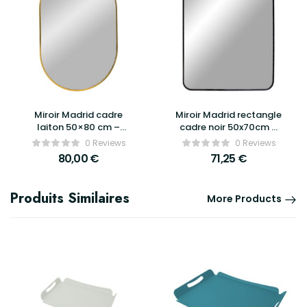
Miroir Madrid cadre
Miroir Madrid rectangle
laiton 50×80 cm –
cadre noir 50x70cm –
House Nordic
House Nordic
0 Reviews
0 Reviews
80,00
€
71,25
€
Produits Similaires
More Products