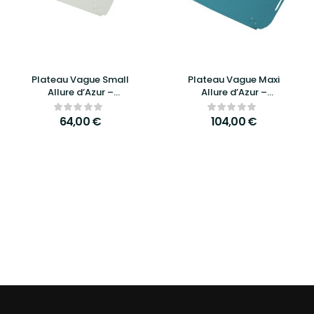
Plateau Vague Small
Plateau Vague Maxi
Allure d’Azur –
Allure d’Azur –
Élégance, raffinement
Élégance, praticité et
et praticité au
design raffiné
64,00
€
104,00
€
quotidien