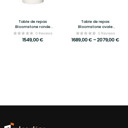
Table de repas
Table de repas
Bloomstone ronde
Bloomstone ovale
Ø130cm blanche –
blanche – Richmond
0 Reviews
0 Reviews
Richmond Interiors
Interiors
1549,00
€
1689,00
€
–
2079,00
€