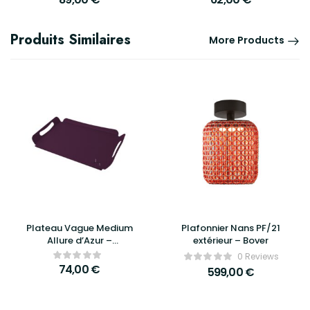
Produits Similaires
More Products
Plateau Vague Medium
Plafonnier Nans PF/21
Allure d’Azur –
extérieur – Bover
Élégance, praticité et
0 Reviews
design raffiné
74,00
€
599,00
€