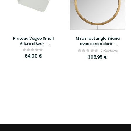
Plateau Vague Small
Miroir rectangle Briana
Allure d’Azur –
avec cercle doré –
Élégance, raffinement
Richmond Interiors
0 Reviews
et praticité au
64,00
€
305,95
€
quotidien