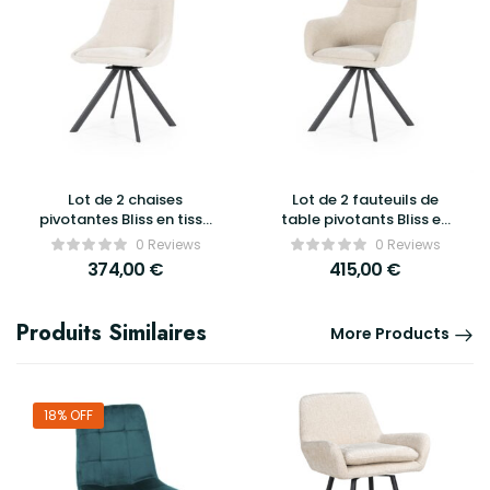
Lot de 2 chaises
Lot de 2 fauteuils de
pivotantes Bliss en tissu
table pivotants Bliss en
doux – By Boo
tissu doux – By Boo
0 Reviews
0 Reviews
374,00
€
415,00
€
Produits Similaires
More Products
18% OFF