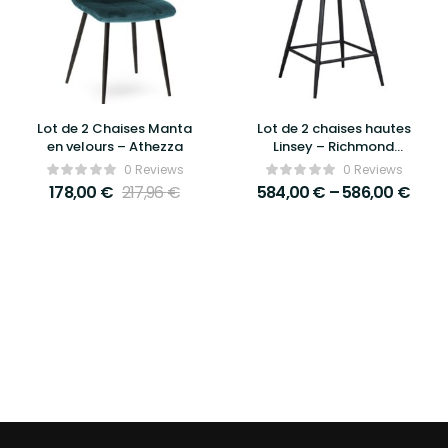
Lot de 2 Chaises Manta
Lot de 2 chaises hautes
en velours – Athezza
Linsey – Richmond
Interiors
0 Reviews
0 Reviews
178,00
€
217,96
€
584,00
€
–
586,00
€