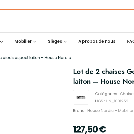
Mobilier
Sièges
A propos de nous
FA
c pieds aspect laiton – House Nordic
Lot de 2 chaises G
laiton – House Nor
Catégories :
Chaise
UGS :
HN_1001252
Brand :
House Nordic – Mobilie
127,50
€