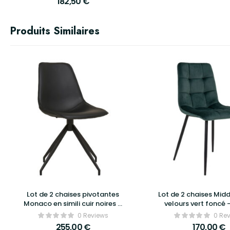
182,50
€
Produits Similaires
Lot de 2 chaises pivotantes
Lot de 2 chaises Midd
Monaco en simili cuir noires –
velours vert foncé 
House Nordic
Nordic
0 Reviews
0 Re
255,00
€
170,00
€