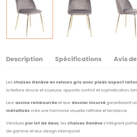
Description
Spécifications
Avis de
Les
chaises Genève en velours gris avec pieds aspect laito
la texture douce et soyeuse, apporte confort et sophistication, ta
Leur
assise rembourrée
et leur
dossier incurvé
garantissent un
métallisés
crée une harmonie visuelle raffinée et tendance.
Vendues
par lot de deux
, les
chaises Genève
s’intègrent parfa
de gamme et leur design intemporel.