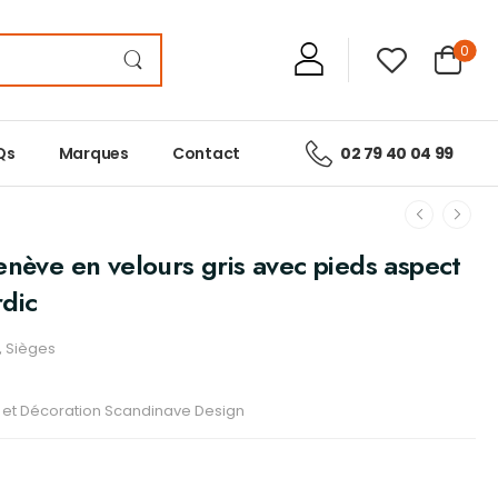
0
Qs
Marques
Contact
02 79 40 04 99
enève en velours gris avec pieds aspect
dic
,
Sièges
r et Décoration Scandinave Design