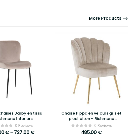
More Products
chaises Darby en tissu
Chaise Pippa en velours gris et
chmond Interiors
pied laiton – Richmond
Interiors
0 Reviews
0 Reviews
,00
€
–
727,00
€
485,00
€