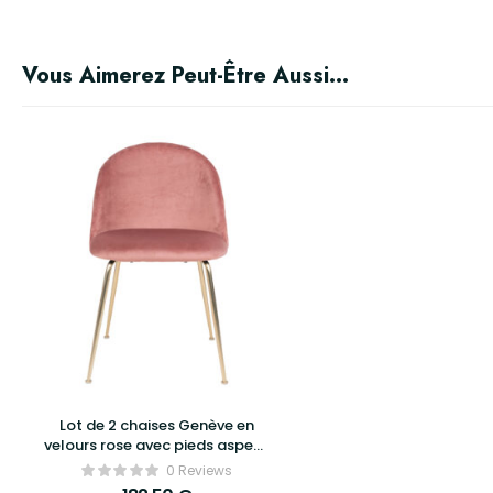
Vous Aimerez Peut-Être Aussi…
Lot de 2 chaises Genève en
velours rose avec pieds aspect
laiton – House Nordic
0 Reviews