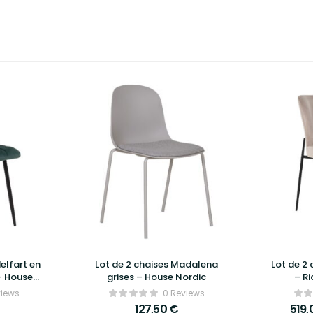
elfart en
Lot de 2 chaises Madalena
Lot de 2 
– House
grises – House Nordic
– Ri
views
0 Reviews
127,50
€
519