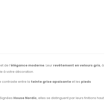
et de l’
élégance moderne
. Leur
revêtement en velours gris
, à
le à votre décoration.
e contraste entre la
teinte grise apaisante
et les
pieds
 Signées
House Nordic
, elles se distinguent par leurs finitions haut