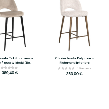
haute Tabitha trendy
Chaise haute Delphine –
 / quartz khaki (Be
Richmond Interiors
endy 01 Nature)
0 Reviews
389,40
€
353,00
€