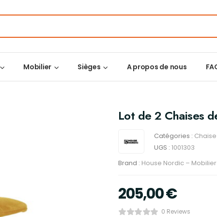
Mobilier
Sièges
A propos de nous
FA
Lot de 2 Chaises d
Catégories :
Chaise
UGS :
1001303
Brand :
House Nordic – Mobilie
205,00
€
0 Reviews