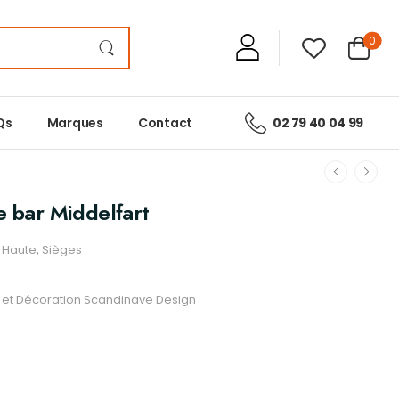
0
Qs
Marques
Contact
02 79 40 04 99
e bar Middelfart
 Haute
,
Sièges
r et Décoration Scandinave Design