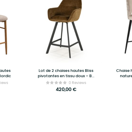
hautes
Lot de 2 chaises hautes Bliss
Chaise 
Nordic
pivotantes en tissu doux – By
nature
Boo
Tr
views
0 Reviews
420,00
€