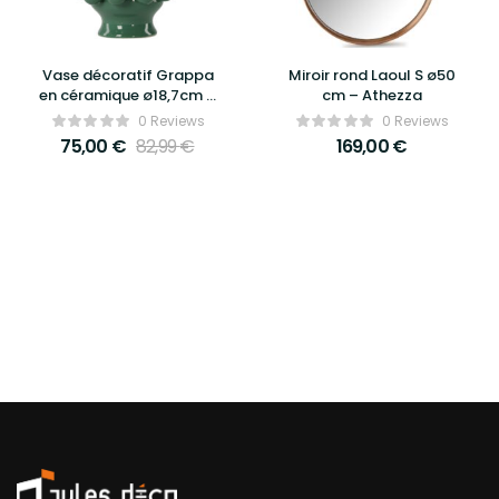
Vase décoratif Grappa
Miroir rond Laoul S ø50
en céramique ø18,7cm –
cm – Athezza
Athezza
0 Reviews
0 Reviews
75,00
€
82,99
€
169,00
€