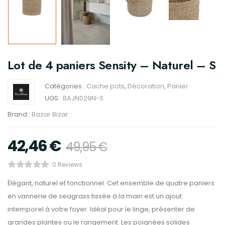
Lot de 4 paniers Sensity – Naturel – S
Catégories :
Cache pots
,
Décoration
,
Panier
UGS :
BAJN029N-S
Brand :
Bazar Bizar
42,46
€
49,95
€
0 Reviews
Élégant, naturel et fonctionnel. Cet ensemble de quatre paniers
en vannerie de seagrass tissée à la main est un ajout
intemporel à votre foyer. Idéal pour le linge, présenter de
grandes plantes ou le rangement. Les poignées solides