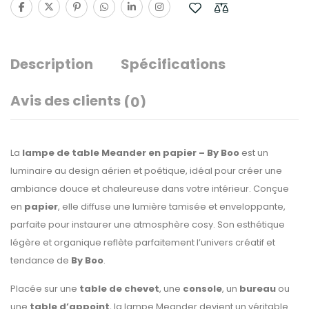
Description
Spécifications
Avis des clients
(0)
La
lampe de table Meander en papier – By Boo
est un
luminaire au design aérien et poétique, idéal pour créer une
ambiance douce et chaleureuse dans votre intérieur. Conçue
en
papier
, elle diffuse une lumière tamisée et enveloppante,
parfaite pour instaurer une atmosphère cosy. Son esthétique
légère et organique reflète parfaitement l’univers créatif et
tendance de
By Boo
.
Placée sur une
table de chevet
, une
console
, un
bureau
ou
une
table d’appoint
, la lampe Meander devient un véritable