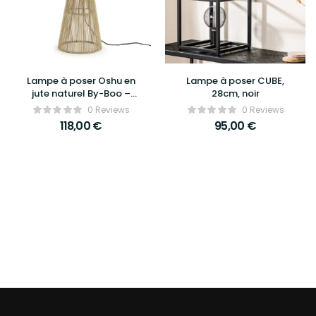
Lampe à poser Oshu en
Lampe à poser CUBE,
jute naturel By-Boo –
28cm, noir
Ambiance bohème &
0 Reviews
0 Reviews
lumière douce
118,00
€
95,00
€