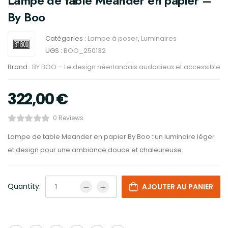
Lampe de table Meander en papier –
By Boo
Catégories :
Lampe à poser
,
Luminaires
UGS :
BOO_250132
Brand :
BY BOO – Le design néerlandais audacieux et accessible
322,00
€
0 Reviews
Lampe de table Meander en papier By Boo : un luminaire léger
et design pour une ambiance douce et chaleureuse.
Quantity:
AJOUTER AU PANIER