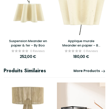
Suspension Meander en
Applique murale
papier & fer – By Boo
Meander en papier – By
Boo
0 Reviews
0 Reviews
252,00
€
180,00
€
Produits Similaires
More Products