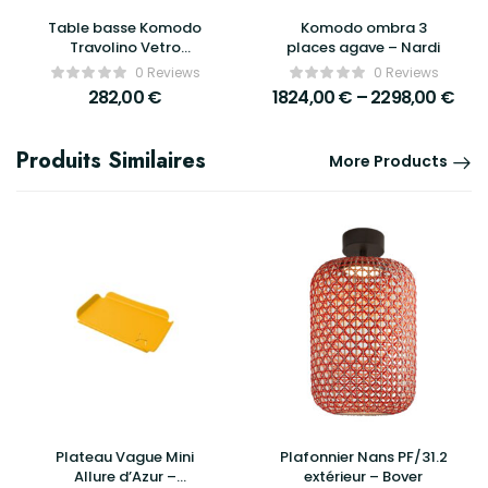
Table basse Komodo
Komodo ombra 3
Travolino Vetro
places agave – Nardi
70x70cm – Nardi
0 Reviews
0 Reviews
282,00
€
1824,00
€
–
2298,00
€
Produits Similaires
More Products
Plateau Vague Mini
Plafonnier Nans PF/31.2
Allure d’Azur –
extérieur – Bover