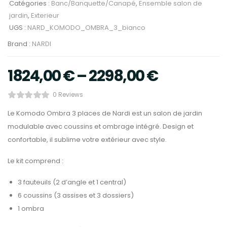
Catégories :
Banc/Banquette/Canapé
,
Ensemble salon de
jardin
,
Exterieur
UGS :
NARD_KOMODO_OMBRA_3_bianco
Brand :
NARDI
1824,00
€
–
2298,00
€
0 Reviews
Le Komodo Ombra 3 places de Nardi est un salon de jardin
modulable avec coussins et ombrage intégré. Design et
confortable, il sublime votre extérieur avec style.
Le kit comprend :
3 fauteuils (2 d’angle et 1 central)
6 coussins (3 assises et 3 dossiers)
1 ombra