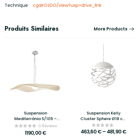
Technique
cgaIrOzDO/view?usp=drive_link
Produits Similaires
More Products
Suspension
Suspension Kelly
Mediterrània S/105 –
Cluster Sphere Ø18 cm
Bover
– Lodes
0 Reviews
463,60
€
–
481,90
€
1190,00
€