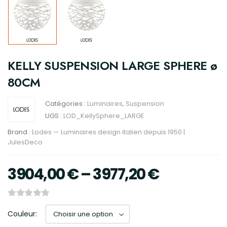
KELLY SUSPENSION LARGE SPHERE ø
80CM
Catégories :
Luminaires
,
Suspension
UGS :
LOD_KellySphere_LARGE
Brand :
Lodes — Luminaires design italien depuis 1950 |
JulesDeco
3904,00
€
–
3977,20
€
Couleur: