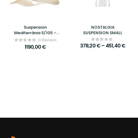
Suspension
NOSTALGIA
Mediterrània S/105 –
SUSPENSION SMALL
Bover
0 Reviews
378,20
€
–
451,40
€
1190,00
€