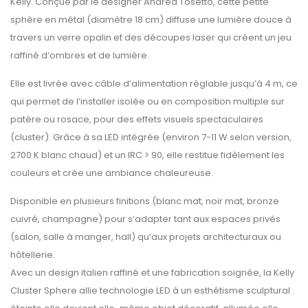
Kelly. Conçue par le designer Andrea Tosetto, cette petite
sphère en métal (diamètre 18 cm) diffuse une lumière douce à
travers un verre opalin et des découpes laser qui créent un jeu
raffiné d’ombres et de lumière.
Elle est livrée avec câble d’alimentation réglable jusqu’à 4 m, ce
qui permet de l’installer isolée ou en composition multiple sur
patère ou rosace, pour des effets visuels spectaculaires
(cluster). Grâce à sa LED intégrée (environ 7-11 W selon version,
2700 K blanc chaud) et un IRC > 90, elle restitue fidèlement les
couleurs et crée une ambiance chaleureuse.
Disponible en plusieurs finitions (blanc mat, noir mat, bronze
cuivré, champagne) pour s’adapter tant aux espaces privés
(salon, salle à manger, hall) qu’aux projets architecturaux ou
hôtellerie.
Avec un design italien raffiné et une fabrication soignée, la Kelly
Cluster Sphere allie technologie LED à un esthétisme sculptural :