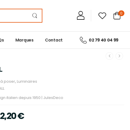
0
Qs
Marques
Contact
02 79 40 04 99
L
à poser
,
Luminaires
LL
gn italien depuis 1950 | JulesDeco
32,20
€