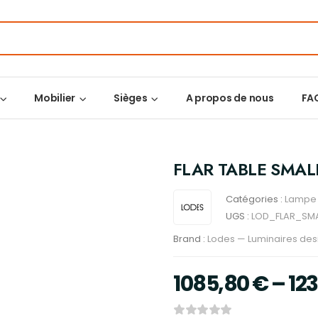
Mobilier
Sièges
A propos de nous
FA
FLAR TABLE SMAL
Catégories :
Lampe 
UGS :
LOD_FLAR_SMA
Brand :
Lodes — Luminaires desi
1085,80
€
–
12