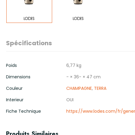
Spécifications
Poids
6,77 kg
Dimensions
- × 36- × 47 cm
Couleur
CHAMPAGNE
,
TERRA
Interieur
OUI
Fiche Technique
https://www.lodes.com/fr/gen
Produits Similaires