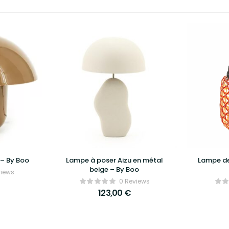
– By Boo
Lampe à poser Aizu en métal
Lampe de
beige – By Boo
views
0 Reviews
123,00
€