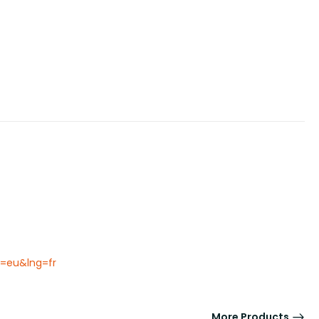
e=eu&lng=fr
More Products