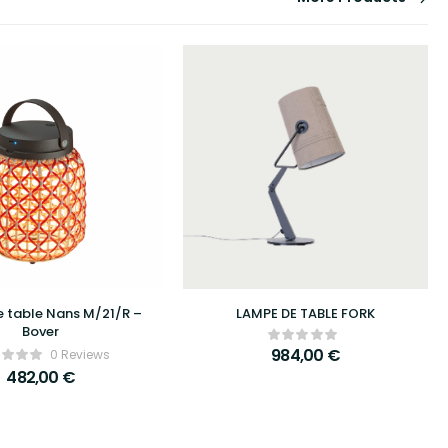
 table Nans M/21/R –
LAMPE DE TABLE FORK
Bover
984,00
€
0 Reviews
482,00
€