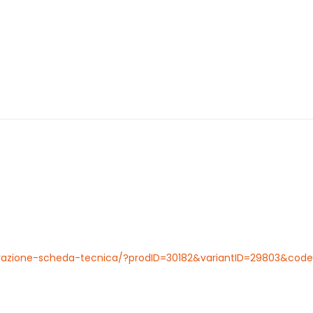
erazione-scheda-tecnica/?prodID=30182&variantID=29803&cod