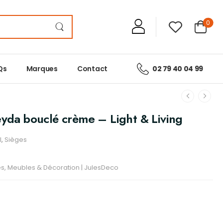
0
Qs
Marques
Contact
02 79 40 04 99
eyda bouclé crème – Light & Living
l
,
Sièges
res, Meubles & Décoration | JulesDeco