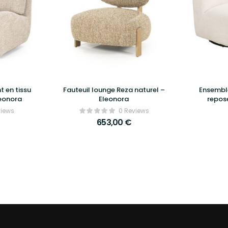
t en tissu
Fauteuil lounge Reza naturel –
Ensemble
leonora
Eleonora
repos
Nordic 
views
0 Reviews
et de
653,00
€