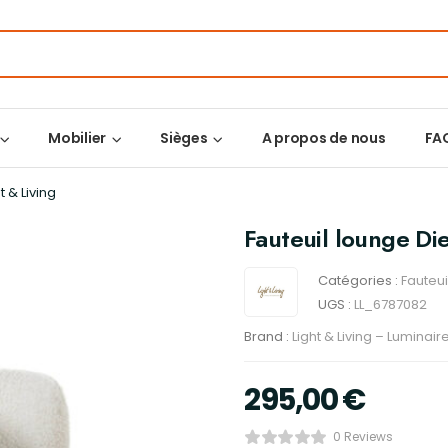
Mobilier
Sièges
A propos de nous
FA
 & Living
Fauteuil lounge Di
Catégories :
Fauteui
UGS :
LL_6787082
Brand :
Light & Living – Luminai
295,00
€
0 Reviews