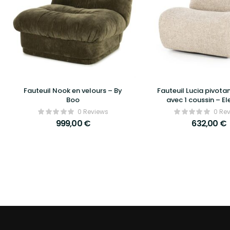
Fauteuil Nook en velours – By
Fauteuil Lucia pivotan
Boo
avec 1 coussin – E
0 Reviews
0 Re
999,00
€
632,00
€