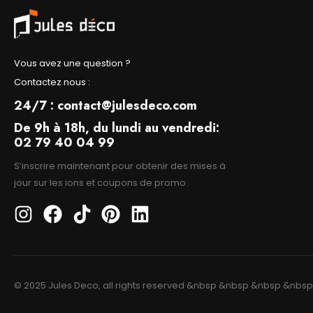
Vous avez une question ?
Contactez nous :
24/7 : contact@julesdeco.com
De 9h à 18h, du lundi au vendredi:
02 79 40 04 99
S’inscrire maintenant pour obtenir des mises à
jour sur les ions et coupons de promo.
© 2025 Jules Deco, all rights reserved &nbsp &nbsp &nbsp &nb