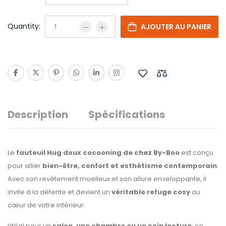
Quantity:
AJOUTER AU PANIER
Description
Spécifications
Le
fauteuil Hug doux cocooning de chez By-Boo
est conçu
pour allier
bien-être, confort et esthétisme contemporain
.
Avec son revêtement moelleux et son allure enveloppante, il
invite à la détente et devient un
véritable refuge cosy
au
cœur de votre intérieur.
Idéal pour un
salon, une chambre ou un coin lecture
, ce