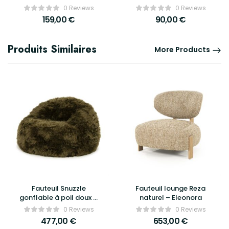
Boo
0 Reviews
0 Reviews
159,00
€
90,00
€
Produits Similaires
More Products
Fauteuil Snuzzle
Fauteuil lounge Reza
gonflable à poil doux –
naturel – Eleonora
By Boo
0 Reviews
0 Reviews
477,00
€
653,00
€