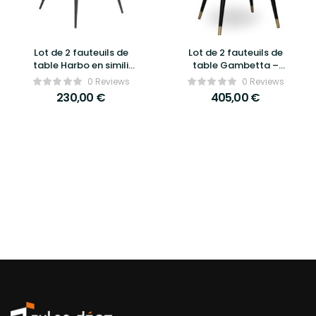
Lot de 2 fauteuils de
Lot de 2 fauteuils de
table Harbo en simili
table Gambetta –
cuir noir – House Nordic
Athezza
0 Reviews
0 Reviews
230,00
€
405,00
€