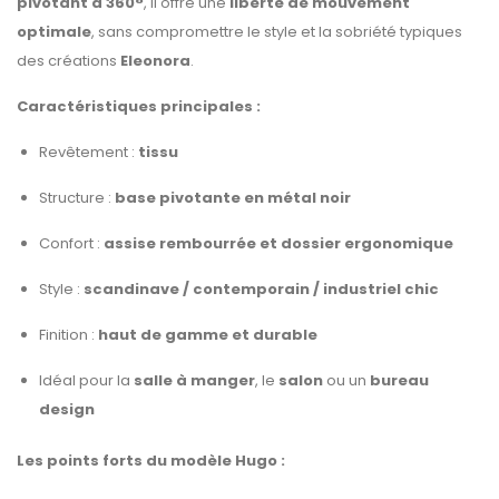
pivotant à 360°
, il offre une
liberté de mouvement
optimale
, sans compromettre le style et la sobriété typiques
des créations
Eleonora
.
Caractéristiques principales :
Revêtement :
tissu
Structure :
base pivotante en métal noir
Confort :
assise rembourrée et dossier ergonomique
Style :
scandinave / contemporain / industriel chic
Finition :
haut de gamme et durable
Idéal pour la
salle à manger
, le
salon
ou un
bureau
design
Les points forts du modèle Hugo :