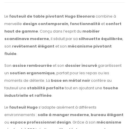
Le
fauteuil de table pivotant Hugo Eleonora
combine à
merveille
design contemporain
,
fonctionnalité
et
confort
haut de gamme
. Conçu dans l’esprit du
mobilier
scandinave moderne
, il séduit par sa
silhouette équilibrée
,
son
revêtement élégant
et son
mécanisme pivotant
fluide
.
Son
assise rembourrée
et son
dossier incurvé
garantissent
un
soutien ergonomique
, parfait pour les repas ou les
moments de détente. La
base en métal noir
confère au
fauteuil une
stabilité parfaite
tout en ajoutant une
touche
industrielle et raffinée
.
Le
fauteuil Hugo
s’adapte aisément à différents
environnements :
salle à manger moderne
,
bureau élégant
ou
espace professionnel design
. Grâce à son
mécanisme