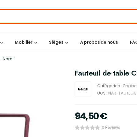
Mobilier
Sièges
A propos de nous
FA
– Nardi
Fauteuil de table 
Catégories :
Chaise/
UGS :
NAR_FAUTEUIL
94,50
€
0 Reviews