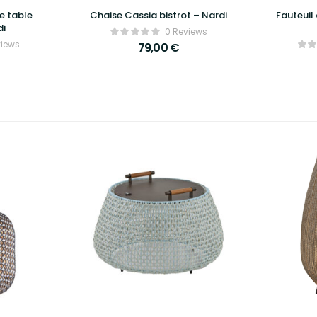
de table
Chaise Cassia bistrot – Nardi
Fauteuil
di
0 Reviews
views
79,00
€