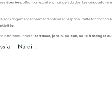
gnes épurées
, offrant un excellent maintien du dos. Les
accoudoirs i
ilite son rangement et permet d’optimiser l’espace. Cette fonctionna
ctivités
.
s différents univers :
terrasse, jardin, balcon, salle à manger o
assia – Nardi :