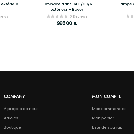
 extérieur
Luminaire Nans BAG/38/R
Lampe 
extérieur – Bover
views
0 Reviews
995,00
€
COMPANY
MON COMPTE
A propos de nous
Mes commandes
Articles
Mon panier
Boutique
Liste de souhait