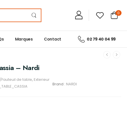
0
Qs
Marques
Contact
02 79 40 04 99
Cassia – Nardi
Fauteuil de table
,
Exterieur
Brand :
NARDI
_TABLE_CASSIA