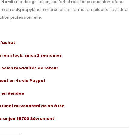
– Nardi
allie design italien, confort et résistance aux intempéries.
re en polypropylène renforcé et son format empilable, il est idéal
ation professionnelle.
 d’achat
 si en stock, sinon 2 semaines
rs selon modalités de retour
ent en 4x via Paypal
e en Vendée
u lundi au vendredi de 9h à 18h
e Aranjou 85700 Sèvremont