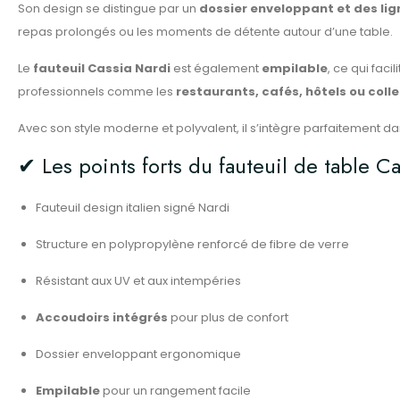
Son design se distingue par un
dossier enveloppant et des li
repas prolongés ou les moments de détente autour d’une table.
Le
fauteuil Cassia Nardi
est également
empilable
, ce qui fac
professionnels comme les
restaurants, cafés, hôtels ou colle
Avec son style moderne et polyvalent, il s’intègre parfaitement dan
✔ Les points forts du fauteuil de table C
Fauteuil design italien signé Nardi
Structure en polypropylène renforcé de fibre de verre
Résistant aux UV et aux intempéries
Accoudoirs intégrés
pour plus de confort
Dossier enveloppant ergonomique
Empilable
pour un rangement facile