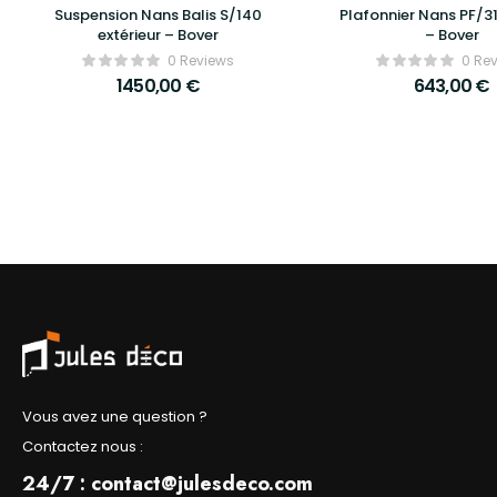
Suspension Nans Balis S/140
Plafonnier Nans PF/31
extérieur – Bover
– Bover
0 Reviews
0 Re
1450,00
€
643,00
€
Vous avez une question ?
Contactez nous :
24/7 : contact@julesdeco.com