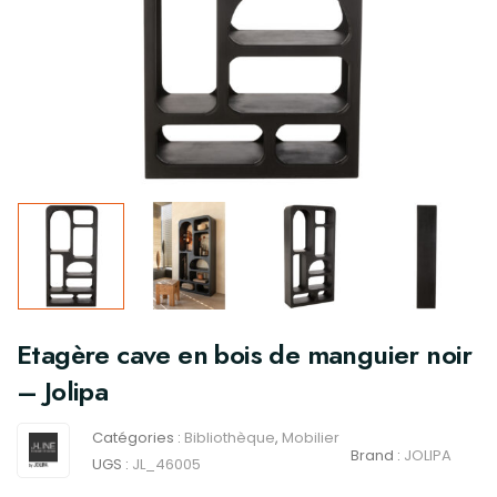
Etagère cave en bois de manguier noir
– Jolipa
Catégories :
Bibliothèque
,
Mobilier
Brand :
JOLIPA
UGS :
JL_46005