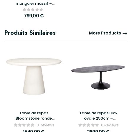
manguier massif –
ATHEZZA | Meuble de
rangement design et
799,00
€
authentique –
90x33xH160cm
Produits Similaires
More Products
Table de repas
Table de repas Blax
Bloomstone ronde
ovale 250cm –
Ø130cm blanche –
Richmond Interiors
0 Reviews
0 Reviews
Richmond Interiors
1549,00
€
2699,00
€