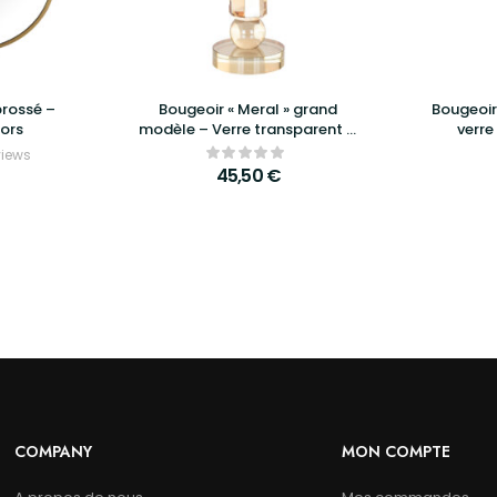
brossé –
Bougeoir « Meral » grand
Bougeoir
iors
modèle – Verre transparent &
verre
or – Richmond Interiors
RIC
views
45,50
€
COMPANY
MON COMPTE