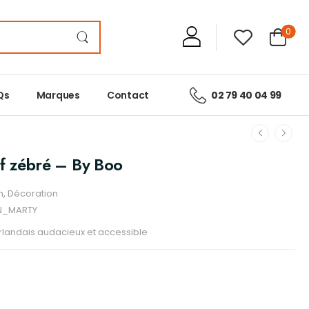
0
Qs
Marques
Contact
02 79 40 04 99
f zébré – By Boo
n
,
Décoration
N_MARTY
rlandais audacieux et accessible