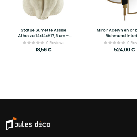
Statue Sumette Assise
Miroir Adelyn en or 
Athezza 14x14xH17,5 cm –
Richmond Inter
Sculpture décorative moderne
0 Reviews
0 Re
et raffinée
18,56
€
524,00
€