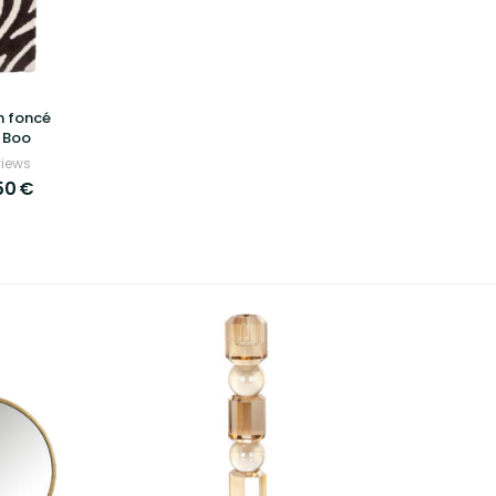
n foncé
y Boo
views
,50
€