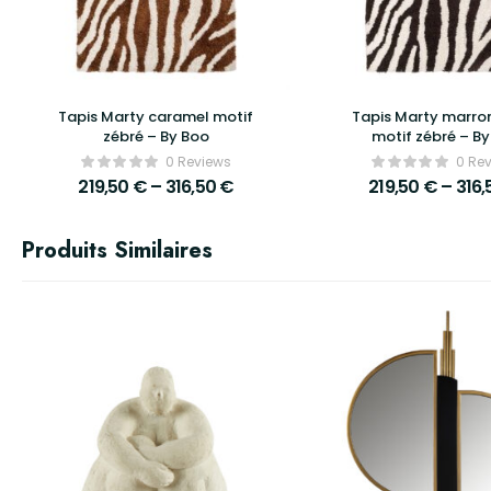
Tapis Marty caramel motif
Tapis Marty marro
zébré – By Boo
motif zébré – B
0 Reviews
0 Re
219,50
€
–
316,50
€
219,50
€
–
316
Produits Similaires