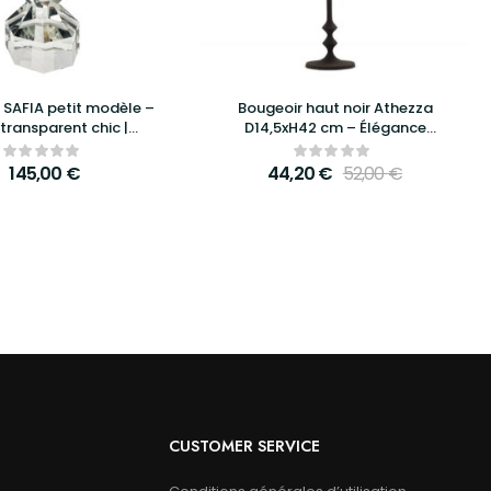
 SAFIA petit modèle –
Bougeoir haut noir Athezza
 transparent chic |
D14,5xH42 cm – Élégance
HMOND INTERIORS
contemporaine et décoration
raffinée
145,00
€
44,20
€
52,00
€
CUSTOMER SERVICE