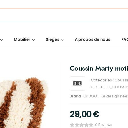
Mobilier
Sièges
A propos de nous
FA
Coussin Marty moti
Catégories :
Coussi
UGS :
BOO_COUSSI
Brand :
BY BOO – Le design née
29,00
€
0 Reviews