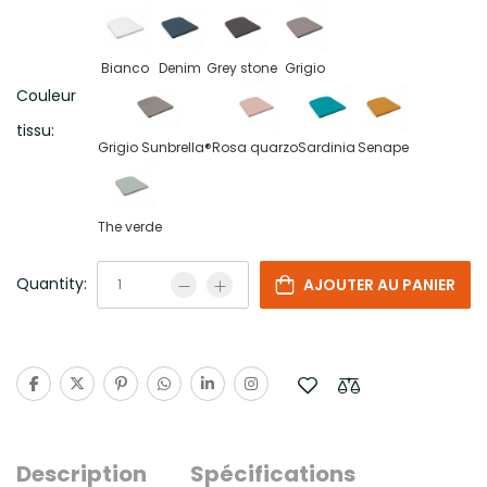
Bianco
Denim
Grey stone
Grigio
Couleur
tissu:
Grigio Sunbrella®
Rosa quarzo
Sardinia
Senape
The verde
Quantity:
AJOUTER AU PANIER
Description
Spécifications