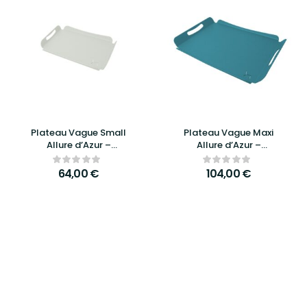
Plateau Vague Small
Plateau Vague Maxi
Allure d’Azur –
Allure d’Azur –
Élégance, raffinement
Élégance, praticité et
et praticité au
design raffiné
64,00
€
104,00
€
quotidien