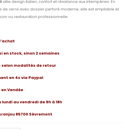
i
allie design italien, confort et résistance aux intempéries. En
e de verre avec dossier perforé moderne, elle est empilable et
alcon ou restauration professionnelle.
 d’achat
 si en stock, sinon 2 semaines
rs selon modalités de retour
ent en 4x via Paypal
e en Vendée
u lundi au vendredi de 9h à 18h
e Aranjou 85700 Sèvremont