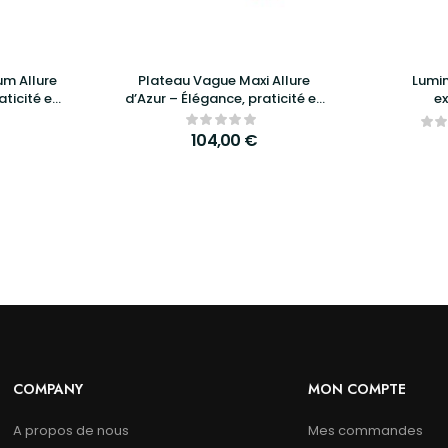
m Allure
Plateau Vague Maxi Allure
Lumi
aticité et
d’Azur – Élégance, praticité et
ex
é
design raffiné
104,00
€
COMPANY
MON COMPTE
A propos de nous
Mes commandes