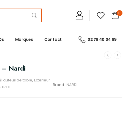
0
Qs
Marques
Contact
02 79 40 04 99
t – Nardi
Fauteuil de table
,
Exterieur
Brand :
NARDI
STROT