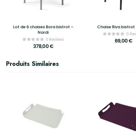
Lot de 6 chaises Bora bistrot –
Chaise Riva bistrot
Nardi
0 Re
0 Reviews
69,00
€
378,00
€
Produits Similaires