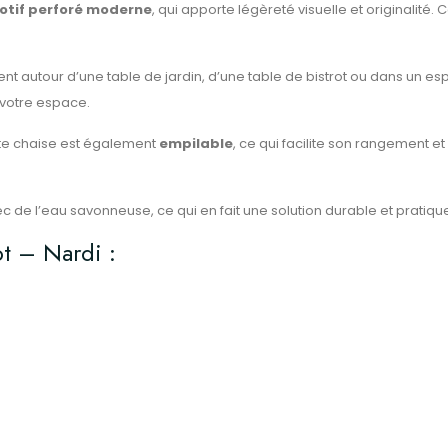
motif perforé moderne
, qui apporte légèreté visuelle et originalité
ent autour d’une table de jardin, d’une table de bistrot ou dans un e
e votre espace.
tte chaise est également
empilable
, ce qui facilite son rangement et
vec de l’eau savonneuse, ce qui en fait une solution durable et pratiq
ot – Nardi :