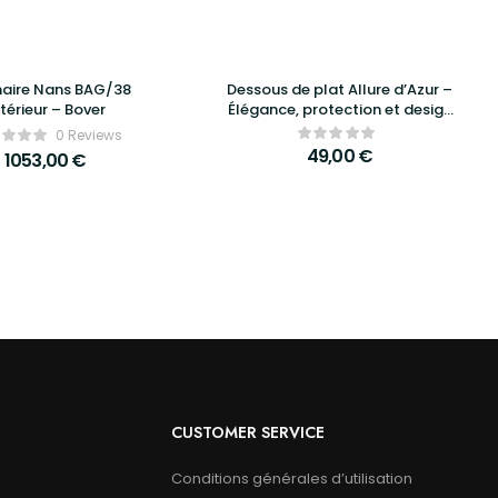
naire Nans BAG/38
Dessous de plat Allure d’Azur –
térieur – Bover
Élégance, protection et design
raffiné pour vos repas
0 Reviews
49,00
€
1053,00
€
CUSTOMER SERVICE
Conditions générales d’utilisation