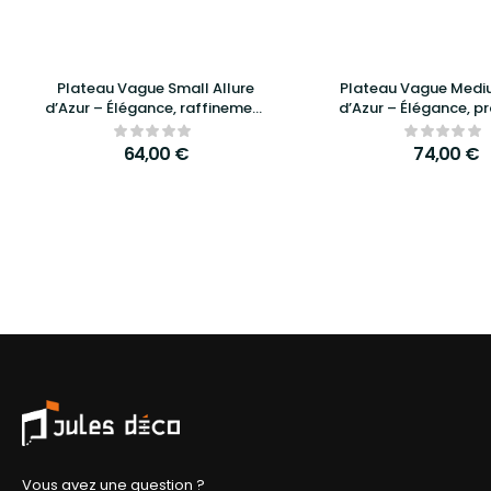
Plateau Vague Small Allure
Plateau Vague Mediu
d’Azur – Élégance, raffinement
d’Azur – Élégance, pr
et praticité au quotidien
design raffin
64,00
€
74,00
€
Vous avez une question ?