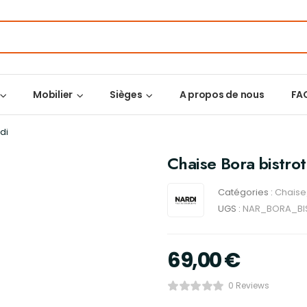
Mobilier
Sièges
A propos de nous
FA
di
Chaise Bora bistro
Catégories :
Chaise/
UGS :
NAR_BORA_BI
69,00
€
0 Reviews