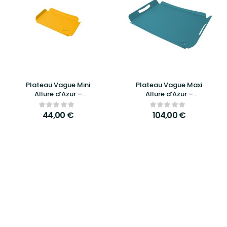
Plateau Vague Mini
Plateau Vague Maxi
Allure d’Azur –
Allure d’Azur –
Élégance, raffinement
Élégance, praticité et
et praticité compacte
design raffiné
44,00
€
104,00
€