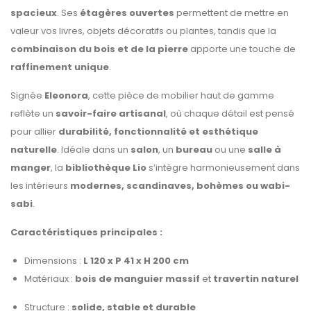
spacieux
. Ses
étagères ouvertes
permettent de mettre en
valeur vos livres, objets décoratifs ou plantes, tandis que la
combinaison du bois et de la pierre
apporte une touche de
raffinement unique
.
Signée
Eleonora
, cette pièce de mobilier haut de gamme
reflète un
savoir-faire artisanal
, où chaque détail est pensé
pour allier
durabilité, fonctionnalité et esthétique
naturelle
. Idéale dans un
salon
, un
bureau
ou une
salle à
manger
, la
bibliothèque Lio
s’intègre harmonieusement dans
les intérieurs
modernes, scandinaves, bohèmes ou wabi-
sabi
.
Caractéristiques principales :
Dimensions :
L 120 x P 41 x H 200 cm
Matériaux :
bois de manguier massif
et
travertin naturel
Structure :
solide, stable et durable