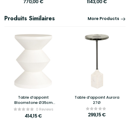
770,00
€
1143,00
€
Produits Similaires
More Products
Table d’appoint
Table d’appoint Aurora
Bloomstone Ø35cm
27Ø
blanc – Richmond
0 Reviews
Interiors
299,15
€
414,15
€