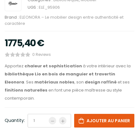
UGS :
ELE_95906
Brand :
ELEONORA – Le mobilier design entre authenticité et
caractère
1775,40
€
0 Reviews
Apportez
chaleur et sophistication
à votre intérieur avec la
bibliothèque Lio en bois de manguier et travertin
Eleonora
. Ses
matériaux nobles
, son
design raffiné
et ses
finitions naturelles
en font une pièce maîtresse au style
contemporain.
Quantity:
AJOUTER AU PANIER