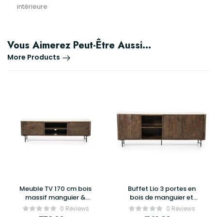
intérieure
Vous Aimerez Peut-Être Aussi…
More Products
Meuble TV 170 cm bois
Buffet Lio 3 portes en
massif manguier &
bois de manguier et
travertin – LIO Eleonora
travertin – Eleonora
0 Reviews
0 Reviews