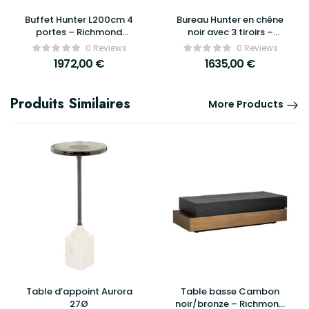
Buffet Hunter L200cm 4
Bureau Hunter en chêne
portes – Richmond
noir avec 3 tiroirs –
Interiors
Richmond Interiors
0 Reviews
0 Reviews
1972,00
€
1635,00
€
Produits Similaires
More Products
Table d’appoint Aurora
Table basse Cambon
27Ø
noir/bronze – Richmond